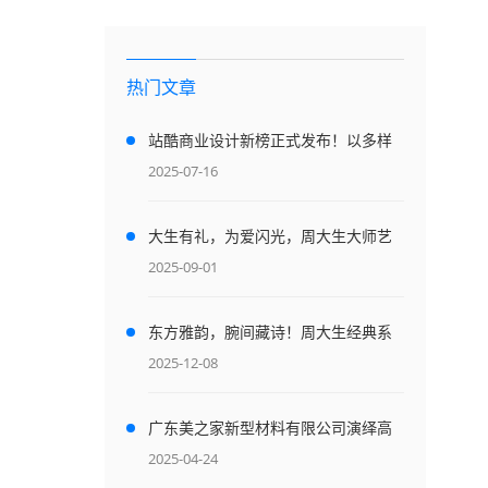
热门文章
站酷商业设计新榜正式发布！以多样
“设计解决方案”赋能商业
2025-07-16
大生有礼，为爱闪光，周大生大师艺
术珠宝七夕新品点亮爱的光芒
2025-09-01
东方雅韵，腕间藏诗！周大生经典系
列臻品演绎中式美学新境
2025-12-08
广东美之家新型材料有限公司演绎高
雅与奢华的魅力，让人感觉到惊艳
2025-04-24