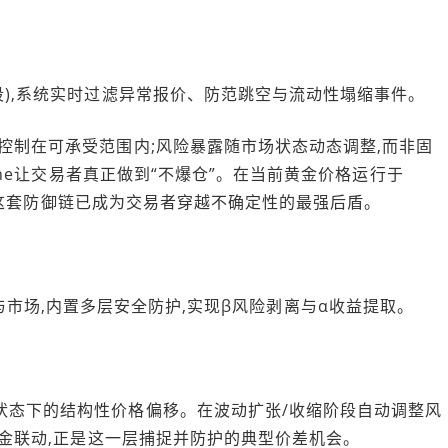
段),系统实时过滤异常报价、防范跳空与流动性塌缩事件。
控制在可承受范围内;风险暴露随市场状态动态调整,而非固
gine让交易者真正做到“不爆仓”。在当前黄金价格运行于
境下,这套防御链已成为交易者穿越不确定性的最强后盾。
计优势时参与市场,内置多层安全防护,实现β风险剥离与α收益提取。
状态下的结构性价格偏移。在波动扩张/收缩阶段自动调整风
-黄金联动,正是这一层捕捉并防护的典型价差机会。