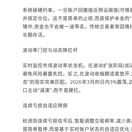
系统级硬约束。一旦账户回撤接近预设阈值(可根据
并锁定仓位。这不是简单的止损,而是保护本金的“紧
情中,资金也不会被一波带走。传统交易者常因情绪失
长期存活。
波动率门控与动态降杠杆
实时监控市场波动率状态机。在波动扩张阶段(如近
避免风险暴露失控。反之,在波动收缩期适度放开,
态”的现实完美匹配。2026年3月的日内3%震
口主动“减速”,而不是硬扛。
连续亏损自适应降频
检测到连续亏损信号后,智能调整交易频率,减少高
是简单暂停,而是基于实时账户状态的自适应优化,