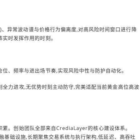
风险)、异常波动谱与价格行为偏离度,对高风险时间窗口进行降
阵实时发挥作用的时刻。
仓位、频率与进出场节奏,实现风险中性与防护自动化。
优势时刻全力进攻,无优势时刻主动防守,完美适配当前黄金高位高波
厚积累。创始团队全部来自CrediaLayer的核心建设体系。
系统与金融基础设施,长期聚焦交易系统与执行架构,低延迟、高吞吐