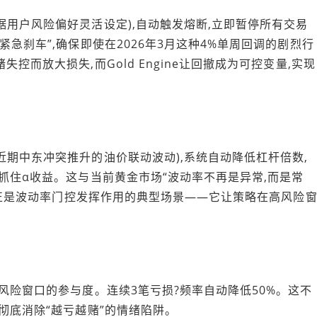
用户风险偏好灵活设定),自动触发熔断,立即暂停所有交易
急刹车”,确保即使在2026年3月这种4%单周回调的剧烈行
控而放大损失,而Gold Engine让回撤成为可控变量,实现
期中东冲突推升的油价联动波动),系统自动降低杠杆倍数,
抓住α收益。这与当前黄金市场“波动率不再是异常,而是常
荡,正是波动率门控发挥作用的典型场景——它让策略在高风险
风险窗口的参与度。连续3笔亏损?频率自动降低50%。这不
彻底消除“越亏越赌”的情绪陷阱。