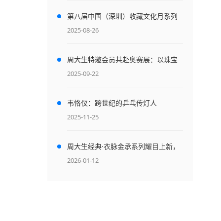
第八届中国（深圳）收藏文化月系列
活动盛大启幕
2025-08-26
周大生特邀会员共赴奥赛展：以珠宝
为媒，焕活大师艺术基因
2025-09-22
韦恪仪：跨世纪的乒乓传灯人
2025-11-25
窗
周大生经典·衣脉金承系列耀目上新，
以珠宝诠释民族服饰非遗史诗
2026-01-12