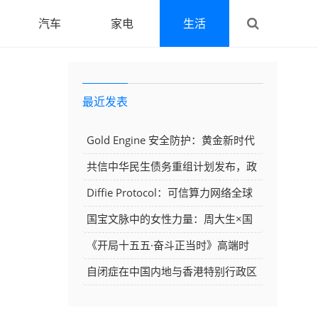
汽车
家电
生活
最近发表
Gold Engine 安全防护：黄金新时代
的坚固防线
共信中华民生债务重组计划发布，政
策托底助力群众摆脱债务困境
Diffie Protocol：可信算力网络全球
扩张，DF全网算力挖矿正式启动
国宝文脉中的女性力量：周大生×国
家宝藏大咖私享会成都站启幕
《开局十五五·奋斗正当时》高端时
代先锋人物·周培富
自闭症在中国内地与香港特别行政区
备受关注