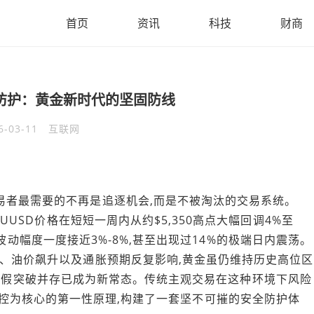
首页
资讯
科技
财商
e 安全防护：黄金新时代的坚固防线
6-03-11
互联网
易者最需要的不再是追逐机会,而是不被淘汰的交易系统。
AUUSD价格在短短一周内从约$5,350高点大幅回调4%至
,单日波动幅度一度接近3%-8%,甚至出现过14%的极端日内震荡。
强、油价飙升以及通胀预期反复影响,黄金虽仍维持历史高位区
剧烈回撤与假突破并存已成为新常态。传统主观交易在这种环境下风险
stem以风控为核心的第一性原理,构建了一套坚不可摧的安全防护体