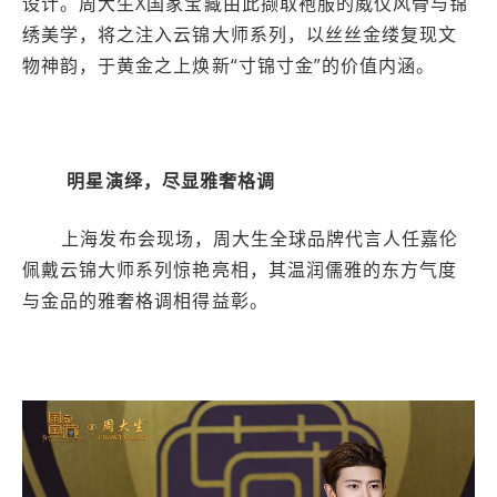
设计。周大生X国家宝藏由此撷取袍服的威仪风骨与锦
绣美学，将之注入云锦大师系列，以丝丝金缕复现文
物神韵，于黄金之上焕新“寸锦寸金”的价值内涵。
明星演绎，尽显雅奢格调
上海发布会现场，周大生全球品牌代言人任嘉伦
佩戴云锦大师系列惊艳亮相，其温润儒雅的东方气度
与金品的雅奢格调相得益彰。