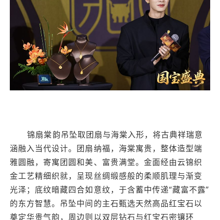
锦扇棠韵吊坠取团扇与海棠入形，将古典祥瑞意
涵融入当代设计。团扇纳福，海棠寓贵，整体造型端
雅圆融，寄寓团圆和美、富贵满堂。金面经由云锦织
金工艺精细织就，呈现丝绸缎感般的柔顺肌理与渐变
光泽；底纹暗藏四合如意纹，于含蓄中传递“藏富不露”
的东方智慧。吊坠中间的主石甄选天然高品红宝石以
奠定华贵气韵，周边则以双层钻石与红宝石密镶环