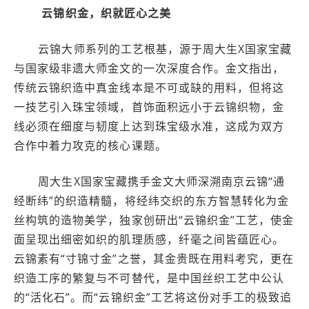
云锦织金，织就匠心之美
云锦大师系列的工艺根基，源于周大生X国家宝藏
与国家级非遗大师金文的一次深度合作。金文指出，
传统云锦织造中真金线本是不可或缺的用料，但将这
一技艺引入珠宝领域，首饰面积远小于云锦织物，金
线必须在细度与韧度上达到珠宝级水准，这成为双方
合作中着力攻克的核心课题。
周大生X国家宝藏携手金文大师深溯南京云锦“通
经断纬”的织造精髓，将经纬交织的东方智慧转化为金
丝构筑的造物美学，独家创研出“云锦织金”工艺，使金
面呈现出细密如织的肌理质感，纤毫之间皆蕴匠心。
云锦素有“寸锦寸金”之誉，其金贵既在用料考究，更在
织造工序的繁复与不可替代，是中国丝织工艺中公认
的“活化石”。而“云锦织金”工艺将这份对手工的极致追