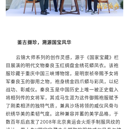
鉴古撷珍，溯源国宝风华
云锦大师系列的创作灵感，源于《国家宝藏》栏
目展演的明代文物秦良玉红绸盘金绣花蟒凤衣。该袍
服珍藏于重庆中国三峡博物馆，是明崇祯帝赐予女将
军秦良玉的御用之物，袍身绣金四爪蟒与彩凤，以纪
战功、彰威仪。秦良玉是中国历史上唯一被正史载入
将相列传的女将军，其戎马生涯为这件御赐袍服赋予
了刚柔相济的独特气质，兼具沙场将领的威仪风骨与
织绣华美的柔韧气度。这种兼容并蓄的美学品格，于
数百年后启发了2008年北京奥运会火炬手制服凤纹的