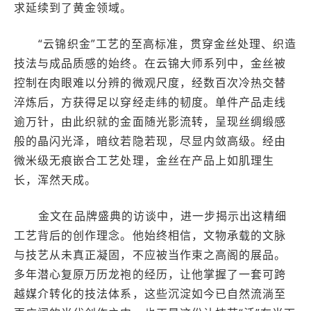
求延续到了黄金领域。
“云锦织金”工艺的至高标准，贯穿金丝处理、织造
技法与成品质感的始终。在云锦大师系列中，金丝被
控制在肉眼难以分辨的微观尺度，经数百次冷热交替
淬炼后，方获得足以穿经走纬的韧度。单件产品走线
逾万针，由此织就的金面随光影流转，呈现丝绸缎感
般的晶闪光泽，暗纹若隐若现，尽显内敛高级。经由
微米级无痕嵌合工艺处理，金丝在产品上如肌理生
长，浑然天成。
金文在品牌盛典的访谈中，进一步揭示出这精细
工艺背后的创作理念。他始终相信，文物承载的文脉
与技艺从未真正凝固，不应被当作束之高阁的展品。
多年潜心复原万历龙袍的经历，让他掌握了一套可跨
越媒介转化的技法体系，这些沉淀如今已自然流淌至