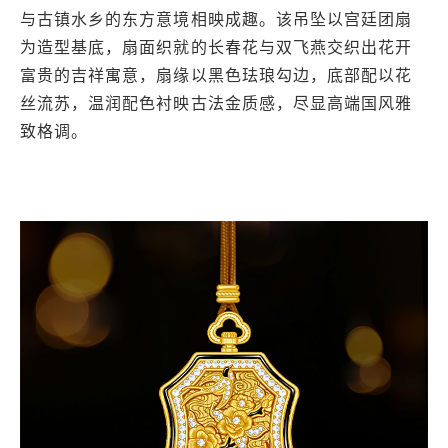
与古镇水乡的东方意境相映成趣。该吊坠以宫廷团扇
为造型基底，扇面织就的长春花与双飞燕交织出花开
富贵的吉祥寓意，扇缘以黑色珐琅勾边，底部配以花
丝流苏，温润配色衬映古法金质感，尽显高端国风雅
致格调。