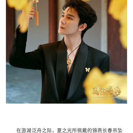
在游湖泛舟之际，夏之光所佩戴的锦燕长春吊坠