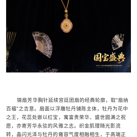
锦扇芳华胸针延续宫廷团扇的经典轮廓，取“扇纳
百福”之吉意。扇面以浮雕牡丹铺陈主体，牡丹为花中
之王，花蕊处嵌以红宝，寓富贵荣华、盛世圆满之祝
愿，亦寄芳华永驻的风雅之志。织金肌理随光影流
转，晶闪光泽与牡丹的雍容气度相融相生，于高端正